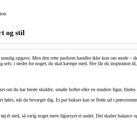
ion
 og stil
en umulig opgave. Men den rette pasform handler ikke kun om mode – det
dig selv, i stedet for noget, du skal kæmpe med. Her får du inspiration t
t om du har brede skuldre, smalle hofter eller en rundere figur, findes 
jet føles, når du bevæger dig. Et par bukser kan se flotte ud i prøverumm
e tøj ét sted, så vælg noget mere figursyet et andet. Det skaber balance 