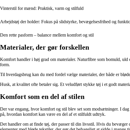
Vinterstil for mænd: Praktisk, varm og stilfuld
Arbejdstøj der holder: Fokus på slidstyrke, bevægelsesfrihed og funktio
Den rette pasform – balance mellem komfort og stil
Materialer, der gør forskellen
Komfort handler i høj grad om materialer. Naturfibre som bomuld, uld o
form.
Til hverdagsbrug kan du med fordel vælge materialer, der både er bløde o
Husk, at kvalitet ofte betaler sig. Et veludført stykke tøj i et godt mat
Komfort som en del af stilen
Der var engang, hvor komfort og stil blev set som modsætninger. I dag e
på, hvordan komfort kan være en del af et stilfuldt udtryk.
Det handler om at finde tøj, der passer til din livsstil. Hvis du bevæge
elementer med bløde tekstiler, der gør det behageligt at sidde i mange t