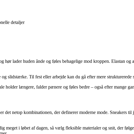
nelle detaljer
g hør lader huden ånde og føles behagelige mod kroppen. Elastan og and
g slidstærke. Til fest eller arbejde kan du gå efter mere strukturerede s
eriale holder længere, falder pænere og føles bedre – også efter mange ga
r det netop kombinationen, der definerer moderne mode. Sneakers til jakk
r dig meget i løbet af dagen, så vælg fleksible materialer og snit, der f
imer.