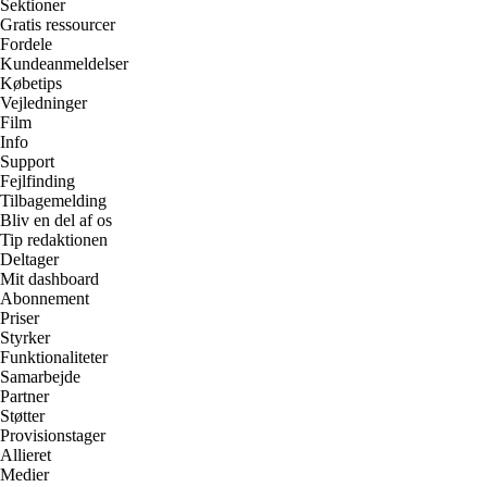
Sektioner
Gratis ressourcer
Fordele
Kundeanmeldelser
Købetips
Vejledninger
Film
Info
Support
Fejlfinding
Tilbagemelding
Bliv en del af os
Tip redaktionen
Deltager
Mit dashboard
Abonnement
Priser
Styrker
Funktionaliteter
Samarbejde
Partner
Støtter
Provisionstager
Allieret
Medier