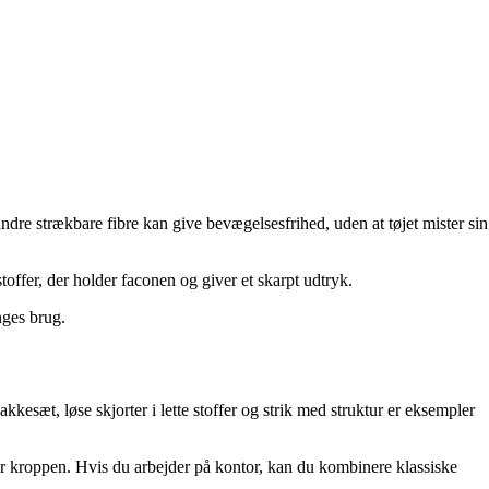
re strækbare fibre kan give bevægelsesfrihed, uden at tøjet mister sin
toffer, der holder faconen og giver et skarpt udtryk.
nges brug.
esæt, løse skjorter i lette stoffer og strik med struktur er eksempler
ølger kroppen. Hvis du arbejder på kontor, kan du kombinere klassiske