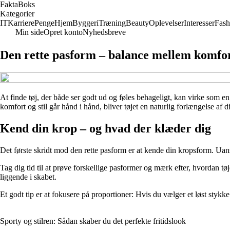
Fakta
Boks
Kategorier
IT
Karriere
Penge
Hjem
Byggeri
Træning
Beauty
Oplevelser
Interesser
Fash
Min side
Opret konto
Nyhedsbreve
Den rette pasform – balance mellem komfort
At finde tøj, der både ser godt ud og føles behageligt, kan virke som 
komfort og stil går hånd i hånd, bliver tøjet en naturlig forlængelse af 
Kend din krop – og hvad der klæder dig
Det første skridt mod den rette pasform er at kende din kropsform. Uanse
Tag dig tid til at prøve forskellige pasformer og mærk efter, hvordan tø
liggende i skabet.
Et godt tip er at fokusere på proportioner: Hvis du vælger et løst stykk
Sporty og stilren: Sådan skaber du det perfekte fritidslook