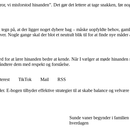
tror, vi misforstod hinanden”. Det gør det lettere at tage snakken, før nog
t tegn på, at der ligger noget dybere bag – måske uopfyldte behov, gaml
iver. Nogle gange skal der blot et neutralt blik til for at finde nye måd
 for at lære hinanden bedre at kende. Når I vælger at møde hinanden med
ndtere dem med respekt og forståelse.
terest
TikTok
Mail
RSS
r. E-bogen tilbyder effektive strategier til at skabe balance og velvære
Sunde vaner begynder i familien 
hverdagen