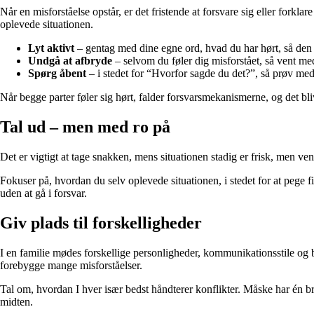
Når en misforståelse opstår, er det fristende at forsvare sig eller fork
oplevede situationen.
Lyt aktivt
– gentag med dine egne ord, hvad du har hørt, så den a
Undgå at afbryde
– selvom du føler dig misforstået, så vent med
Spørg åbent
– i stedet for “Hvorfor sagde du det?”, så prøv me
Når begge parter føler sig hørt, falder forsvarsmekanismerne, og det blive
Tal ud – men med ro på
Det er vigtigt at tage snakken, mens situationen stadig er frisk, men vent 
Fokuser på, hvordan du selv oplevede situationen, i stedet for at pege 
uden at gå i forsvar.
Giv plads til forskelligheder
I en familie mødes forskellige personligheder, kommunikationsstile og b
forebygge mange misforståelser.
Tal om, hvordan I hver især bedst håndterer konflikter. Måske har én br
midten.