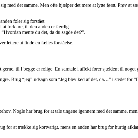
lare sig med det samme. Men ofte hjælper det mere at lytte først. Prøv at
nden føler sig forstået.
 at forklare, til den anden er færdig.
d “Hvordan mente du det, da du sagde det?”.
r lettere at finde en fælles forståelse.
gerne, til I begge er rolige. En samtale i affekt fører sjældent til noget 
fingre. Brug “jeg”-udsagn som “Jeg blev ked af det, da…” i stedet for “D
ehov. Nogle har brug for at tale tingene igennem med det samme, mens an
ug for at trække sig kortvarigt, mens en anden har brug for hurtig afkla