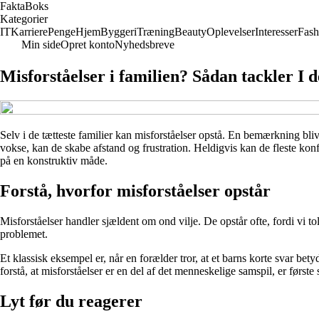
Fakta
Boks
Kategorier
IT
Karriere
Penge
Hjem
Byggeri
Træning
Beauty
Oplevelser
Interesser
Fash
Min side
Opret konto
Nyhedsbreve
Misforståelser i familien? Sådan tackler I
Selv i de tætteste familier kan misforståelser opstå. En bemærkning bliver
vokse, kan de skabe afstand og frustration. Heldigvis kan de fleste kon
på en konstruktiv måde.
Forstå, hvorfor misforståelser opstår
Misforståelser handler sjældent om ond vilje. De opstår ofte, fordi vi to
problemet.
Et klassisk eksempel er, når en forælder tror, at et barns korte svar bety
forstå, at misforståelser er en del af det menneskelige samspil, er først
Lyt før du reagerer