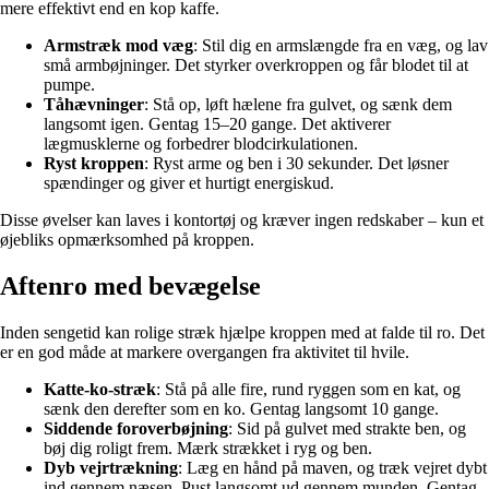
mere effektivt end en kop kaffe.
Armstræk mod væg
: Stil dig en armslængde fra en væg, og lav
små armbøjninger. Det styrker overkroppen og får blodet til at
pumpe.
Tåhævninger
: Stå op, løft hælene fra gulvet, og sænk dem
langsomt igen. Gentag 15–20 gange. Det aktiverer
lægmusklerne og forbedrer blodcirkulationen.
Ryst kroppen
: Ryst arme og ben i 30 sekunder. Det løsner
spændinger og giver et hurtigt energiskud.
Disse øvelser kan laves i kontortøj og kræver ingen redskaber – kun et
øjebliks opmærksomhed på kroppen.
Aftenro med bevægelse
Inden sengetid kan rolige stræk hjælpe kroppen med at falde til ro. Det
er en god måde at markere overgangen fra aktivitet til hvile.
Katte-ko-stræk
: Stå på alle fire, rund ryggen som en kat, og
sænk den derefter som en ko. Gentag langsomt 10 gange.
Siddende foroverbøjning
: Sid på gulvet med strakte ben, og
bøj dig roligt frem. Mærk strækket i ryg og ben.
Dyb vejrtrækning
: Læg en hånd på maven, og træk vejret dybt
ind gennem næsen. Pust langsomt ud gennem munden. Gentag