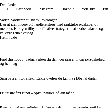
Del glæden
X
Facebook
Instagram
LinkedIn
YouTube
Pin
Sådan håndterer du stress i hverdagen
Lær at identificere og håndtere stress med praktiske redskaber og
metoder. E-bogen tilbyder effektive strategier til at skabe balance og
velvære i din hverdag.
Hent guide
Find din hobby: Sådan vælger du den, der passer til din personlighed
og hverdag
Små pauser, stor effekt: Enkle øvelser du kan nå i løbet af dagen
Friluftsliv året rundt – oplev naturen på din måde
Broderi med personlighed: Sådan gør du tøj og accessories unikke