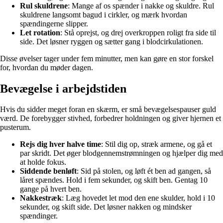
Rul skuldrene
: Mange af os spænder i nakke og skuldre. Rul
skuldrene langsomt bagud i cirkler, og mærk hvordan
spændingerne slipper.
Let rotation
: Stå oprejst, og drej overkroppen roligt fra side til
side. Det løsner ryggen og sætter gang i blodcirkulationen.
Disse øvelser tager under fem minutter, men kan gøre en stor forskel
for, hvordan du møder dagen.
Bevægelse i arbejdstiden
Hvis du sidder meget foran en skærm, er små bevægelsespauser guld
værd. De forebygger stivhed, forbedrer holdningen og giver hjernen et
pusterum.
Rejs dig hver halve time
: Stil dig op, stræk armene, og gå et
par skridt. Det øger blodgennemstrømningen og hjælper dig med
at holde fokus.
Siddende benløft
: Sid på stolen, og løft ét ben ad gangen, så
låret spændes. Hold i fem sekunder, og skift ben. Gentag 10
gange på hvert ben.
Nakkestræk
: Læg hovedet let mod den ene skulder, hold i 10
sekunder, og skift side. Det løsner nakken og mindsker
spændinger.