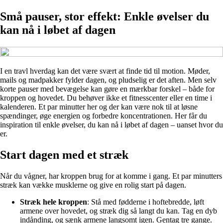
Små pauser, stor effekt: Enkle øvelser du
kan nå i løbet af dagen
I en travl hverdag kan det være svært at finde tid til motion. Møder,
mails og madpakker fylder dagen, og pludselig er det aften. Men selv
korte pauser med bevægelse kan gøre en mærkbar forskel – både for
kroppen og hovedet. Du behøver ikke et fitnesscenter eller en time i
kalenderen. Et par minutter her og der kan være nok til at løsne
spændinger, øge energien og forbedre koncentrationen. Her får du
inspiration til enkle øvelser, du kan nå i løbet af dagen – uanset hvor du
er.
Start dagen med et stræk
Når du vågner, har kroppen brug for at komme i gang. Et par minutters
stræk kan vække musklerne og give en rolig start på dagen.
Stræk hele kroppen
: Stå med fødderne i hoftebredde, løft
armene over hovedet, og stræk dig så langt du kan. Tag en dyb
indånding, og sænk armene langsomt igen. Gentag tre gange.