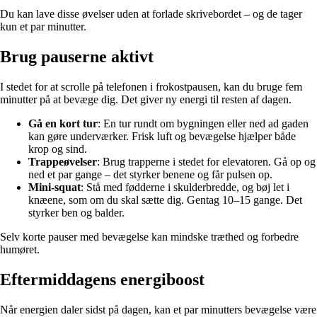
Du kan lave disse øvelser uden at forlade skrivebordet – og de tager
kun et par minutter.
Brug pauserne aktivt
I stedet for at scrolle på telefonen i frokostpausen, kan du bruge fem
minutter på at bevæge dig. Det giver ny energi til resten af dagen.
Gå en kort tur
: En tur rundt om bygningen eller ned ad gaden
kan gøre underværker. Frisk luft og bevægelse hjælper både
krop og sind.
Trappeøvelser
: Brug trapperne i stedet for elevatoren. Gå op og
ned et par gange – det styrker benene og får pulsen op.
Mini-squat
: Stå med fødderne i skulderbredde, og bøj let i
knæene, som om du skal sætte dig. Gentag 10–15 gange. Det
styrker ben og balder.
Selv korte pauser med bevægelse kan mindske træthed og forbedre
humøret.
Eftermiddagens energiboost
Når energien daler sidst på dagen, kan et par minutters bevægelse være