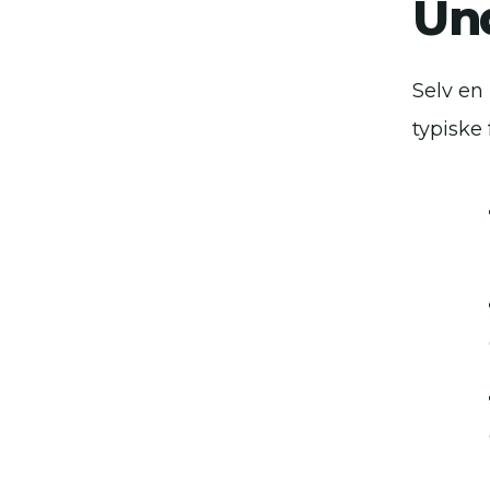
Und
Selv en
typiske 