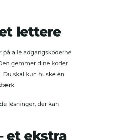
t lettere
yr på alle adgangskoderne.
 Den gemmer dine koder
d. Du skal kun huske én
stærk.
e løsninger, der kan
 et ekstra