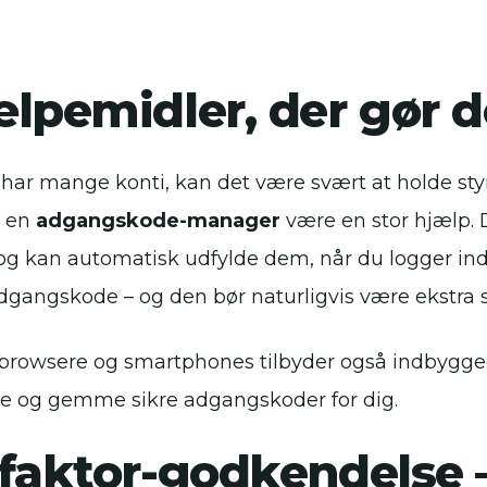
lpemidler, der gør de
 har mange konti, kan det være svært at holde st
n en
adgangskode-manager
være en stor hjælp.
 og kan automatisk udfylde dem, når du logger in
gangskode – og den bør naturligvis være ekstra 
rowsere og smartphones tilbyder også indbygged
e og gemme sikre adgangskoder for dig.
faktor-godkendelse –