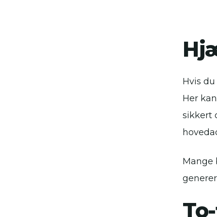
Hjæ
Hvis du
Her ka
sikkert
hovedad
Mange b
generer
To-