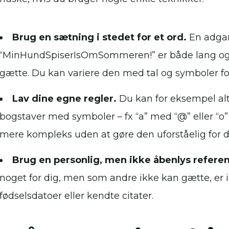
Brug en sætning i stedet for et ord.
En adga
“MinHundSpiserIsOmSommeren!” er både lang og 
gætte. Du kan variere den med tal og symboler for
Lav dine egne regler.
Du kan for eksempel alt
bogstaver med symboler – fx “a” med “@” eller “o
mere kompleks uden at gøre den uforståelig for di
Brug en personlig, men ikke åbenlys refere
noget for dig, men som andre ikke kan gætte, er 
fødselsdatoer eller kendte citater.