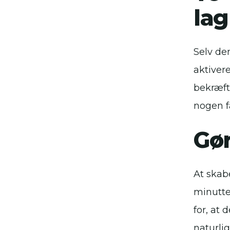
lag
Selv de
aktiver
bekræft
nogen f
Gør
At skab
minutte
for, at 
naturlig