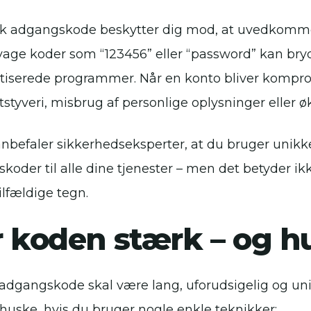
k adgangskode beskytter dig mod, at uvedkomme
Svage koder som “123456” eller “password” kan bry
iserede programmer. Når en konto bliver kompromi
etstyveri, misbrug af personlige oplysninger eller 
anbefaler sikkerhedseksperter, at du bruger unik
koder til alle dine tjenester – men det betyder ik
ilfældige tegn.
 koden stærk – og h
adgangskode skal være lang, uforudsigelig og un
huske, hvis du bruger nogle enkle teknikker: