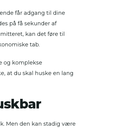
nde får adgang til dine
des på få sekunder af
tteret, kan det føre til
økonomiske tab.
ke og komplekse
ke, at du skal huske en lang
uskbar
ik. Men den kan stadig være