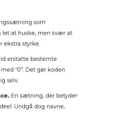
ngssætning som
let at huske, men svær at
 ekstra styrke.
id erstatte bestemte
” med “0”. Det gør koden
g selv.
nce.
En sætning, der betyder
ideel. Undgå dog navne,