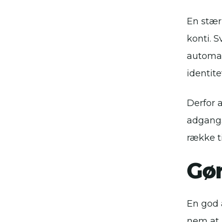
En stær
konti. 
automat
identit
Derfor 
adgangs
række t
Gør
En god 
nem at 