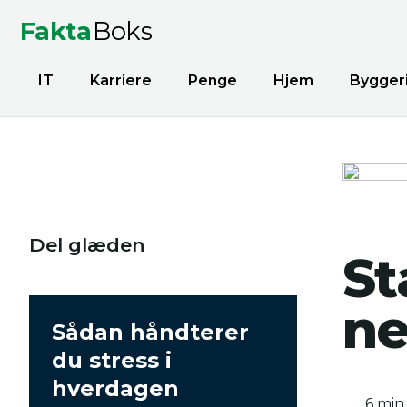
Fakta
Boks
IT
Karriere
Penge
Hjem
Bygger
Del glæden
St
ne
Sådan håndterer
du stress i
hverdagen
6 min